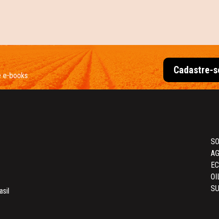
Cadastre-s
e e-books
SO
AG
E
OI
SU
asil