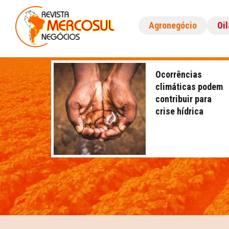
Agronegócio
Oi
Ocorrências
climáticas podem
contribuir para
crise hídrica