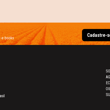
Cadastre-s
e e-books
SO
AG
E
OI
SU
asil