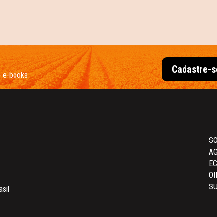
Cadastre-s
e e-books
SO
AG
E
OI
SU
asil